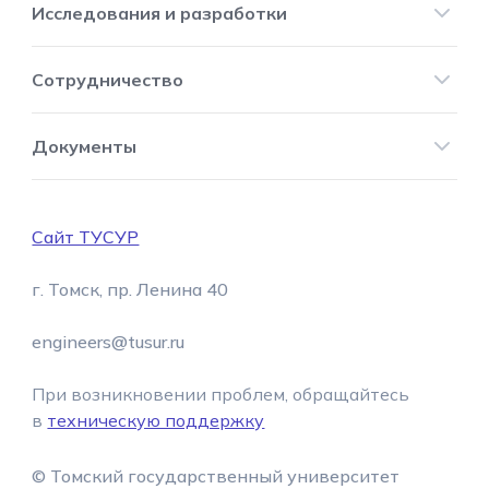
Исследования и разработки
Научные подразделения
Информация о партнерах
Сотрудничество
Стать партнером
Документы
Программа ПИШ 2024
Сайт ТУСУР
г. Томск, пр. Ленина 40
engineers@tusur.ru
При возникновении проблем, обращайтесь
в
техническую поддержку
© Томский государственный университет