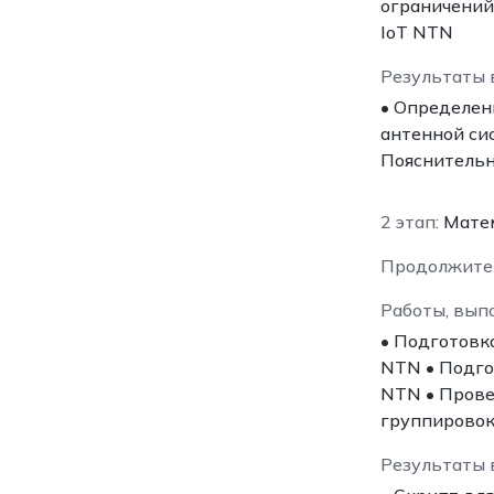
ограничений
IoT NTN
Результаты 
• Определен
антенной си
Пояснительн
2 этап:
Матем
Продолжите
Работы, вып
• Подготовк
NTN • Подго
NTN • Прове
группировок
Результаты 