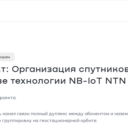
ершен
т: Организация спутников
зе технологии NB-IoT NTN
роекта:
ь канал связи полный дуплекс между абонентом и назе
 группировку на геостационарной орбите.