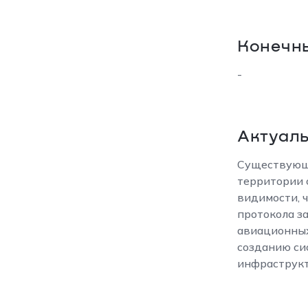
Конечн
-
Актуаль
Существующи
территории 
видимости, ч
протокола з
авиационных
созданию си
инфраструкт