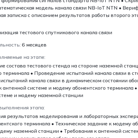
я формирования сигналов стандарта NB-IoT NTN • Скри
атематическая модель канала связи NB-IoT NTN • Вери
ая записка с описанием результатов работы второго эт
изация тестового спутникового канала связи
льность:
6 месяцев
олняемые на этапе:
ие состава тестового стенда на стороне наземной стан
о терминала • Проведение испытаний канала связи в ст
испытаний канала связи в динамическом состоянии або
к антенной системе и модему абонентского терминала 
стеме и модему наземной станции
выполнения этапа:
ия результатов моделирования и лабораторных экспери
нентского терминала • Техническое задание к модему а
одему наземной станции • Требования к антенной систе