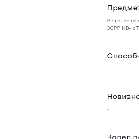
Предме
Решение по 
3GPP NB-IoT 
Способы
-
Новизна
-
Задел п