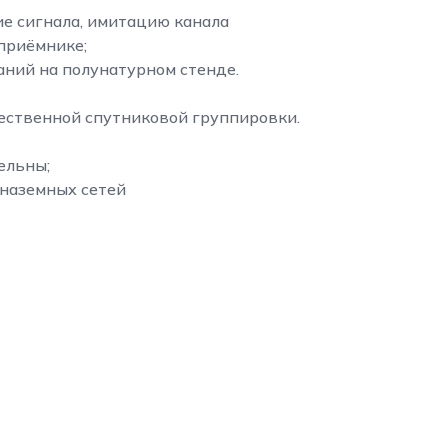
е сигнала, имитацию канала
приёмнике;
ний на полунатурном стенде.
чественной спутниковой группировки.
ельны;
 наземных сетей