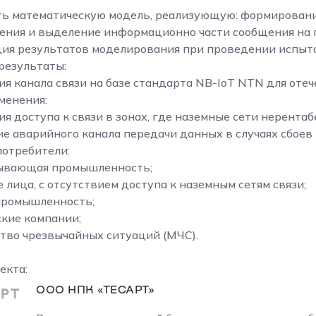
ть математическую модель, реализующую: формировани
ения и выделение информационно части сообщения на 
ия результатов моделирования при проведении испыта
результаты:
ия канала связи на базе стандарта NB-IoT NTN для оте
менения:
я доступа к связи в зонах, где наземные сети нерентаб
ие аварийного канала передачи данных в случаях сбоев
отребители:
ывающая промышленность;
 лица, с отсутствием доступа к наземным сетям связи;
промышленность;
ские компании;
тво чрезвычайных ситуаций (МЧС).
екта:
ООО НПК «ТЕСАРТ»