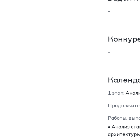
-
Конкур
-
Календ
1 этап:
Анали
Продолжите
Работы, вып
• Анализ ст
архитектуры