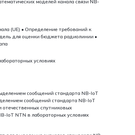
тематических моделей канала связи NB-
ала (UE) • Определение требований к
одель для оценки бюджета радиолинии •
апа
лабораторных условиях
выделением сообщений стандарта NB-IoT
делением сообщений стандарта NB-IoT
и отечественных спутниковых
NB-IoT NTN в лабораторных условиях