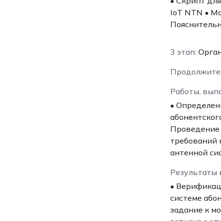
• Скрипт дл
IoT NTN • М
Пояснительн
3 этап:
Орган
Продолжите
Работы, вып
• Определен
абонентског
Проведение 
требований 
антенной си
Результаты 
• Верификац
системе або
задание к м