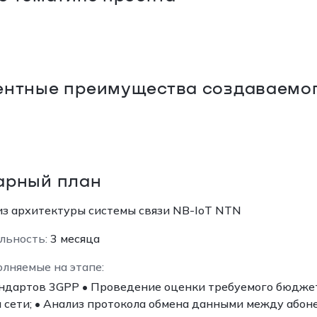
ентные преимущества создаваемог
арный план
з архитектуры системы связи NB-IoT NTN
льность:
3 месяца
олняемые на этапе:
андартов 3GPP • Проведение оценки требуемого бюдже
 сети; • Анализ протокола обмена данными между абон