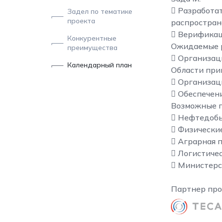
 Разработа
Задел по тематике
проекта
распростран
 Верификац
Конкурентные
Ожидаемые 
преимущества
 Организац
Календарный план
Области при
 Организаци
 Обеспечен
Возможные п
 Нефтедоб
 Физические
 Аграрная 
 Логистиче
 Министерс
Партнер про