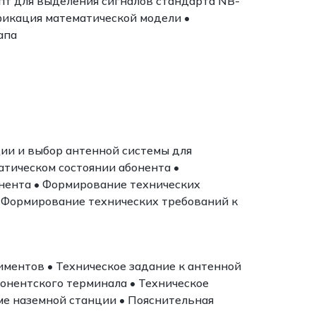
пт для выделения сигналов стандарта NB-
фикация математической модели •
апа
ции и выбор антенной системы для
атическом состоянии абонента •
нента • Формирование технических
• Формирование технических требований к
ментов • Техническое задание к антенной
бонентского терминала • Техническое
ме наземной станции • Пояснительная